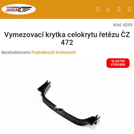
Přejít
Náku
Hledat
M
Přihlášen
na
obsah
koší
Kód:
4293
Vymezovací krytka celokrytu řetězu ČZ
472
Průměrné
Neohodnoceno
Podrobnosti hodnocení
hodnocení
VLASTNÍ
produktu
VÝROBEK
je
0,0
z
5
hvězdiček.