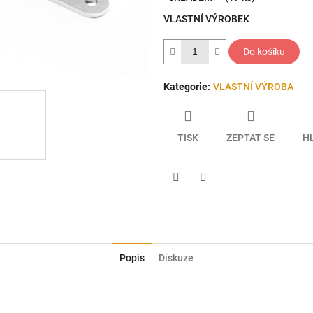
5
VLASTNÍ VÝROBEK
hvězdiček.
Do košíku
Kategorie
:
VLASTNÍ VÝROBA
TISK
ZEPTAT SE
H
Twitter
Facebook
Popis
Diskuze