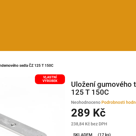
andemového sedla ČZ 125 T 150C
VLASTNÍ
VÝROBEK
Uložení gumového 
125 T 150C
Průměrné
Neohodnoceno
Podrobnosti hodn
hodnocení
289 Kč
produktu
je
238,84 Kč bez DPH
0,0
Měrná
z
SKLADEM
(17 ks)
cena: