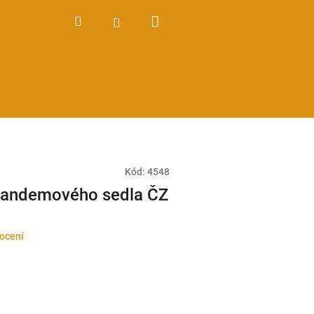
Nákupní
Hledat
Přihlášení
košík
Kód:
4548
tandemového sedla ČZ
ocení