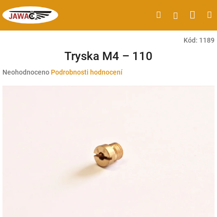
Přejít
Náku
Hledat
M
Přihlášen
na
obsah
koší
Kód:
1189
Tryska M4 – 110
Průměrné
Neohodnoceno
Podrobnosti hodnocení
hodnocení
produktu
je
0,0
z
5
hvězdiček.