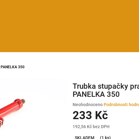
A PANELKA 350
Trubka stupačky p
PANELKA 350
Průměrné
Neohodnoceno
Podrobnosti hodn
hodnocení
233 Kč
produktu
je
192,56 Kč bez DPH
0,0
Měrná
z
SKLADEM
(1 ks)
cena: