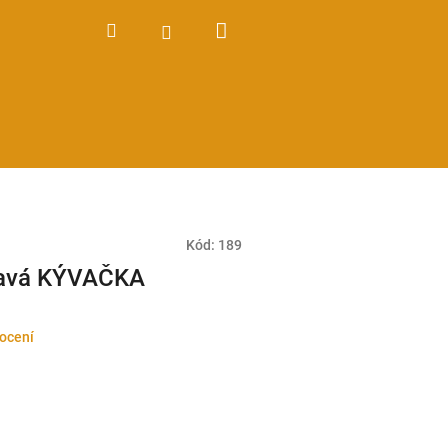
Nákupní
Hledat
Přihlášení
košík
Kód:
189
ravá KÝVAČKA
ocení