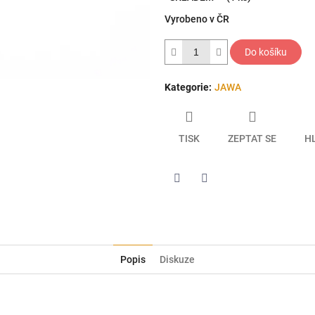
5
Vyrobeno v ČR
hvězdiček.
Do košíku
Kategorie
:
JAWA
TISK
ZEPTAT SE
H
Twitter
Facebook
Popis
Diskuze