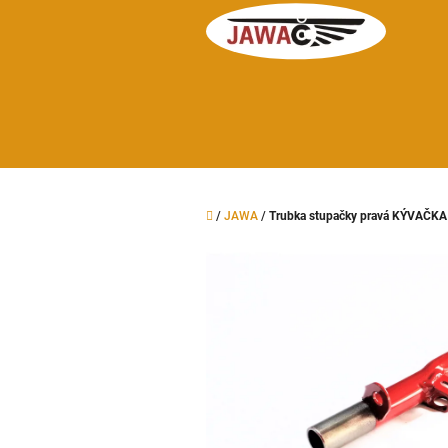
Přejít
na
obsah
Domů
/
JAWA
/
Trubka stupačky pravá KÝVAČK