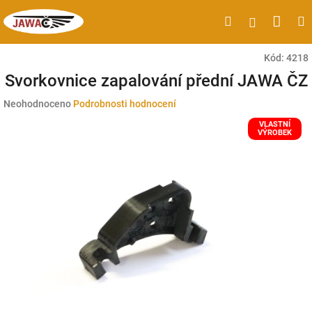
Přejít
Náku
Hledat
M
Přihlášen
na
obsah
koší
Kód:
4218
Svorkovnice zapalování přední JAWA ČZ
Průměrné
Neohodnoceno
Podrobnosti hodnocení
hodnocení
VLASTNÍ
produktu
VÝROBEK
je
0,0
z
5
hvězdiček.