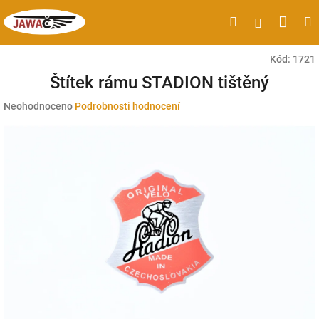
Přejít
Náku
Hledat
M
Přihlášen
na
obsah
koší
Kód:
1721
Štítek rámu STADION tištěný
Průměrné
Neohodnoceno
Podrobnosti hodnocení
hodnocení
produktu
je
0,0
z
5
hvězdiček.