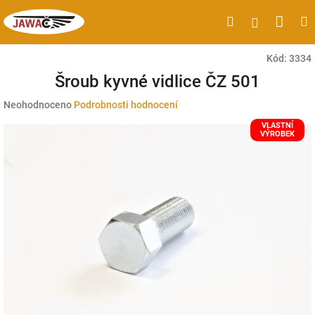
Přejít
Náku
Hledat
M
Přihlášen
na
obsah
koší
Kód:
3334
Šroub kyvné vidlice ČZ 501
Průměrné
Neohodnoceno
Podrobnosti hodnocení
hodnocení
VLASTNÍ
produktu
VÝROBEK
je
0,0
z
5
hvězdiček.