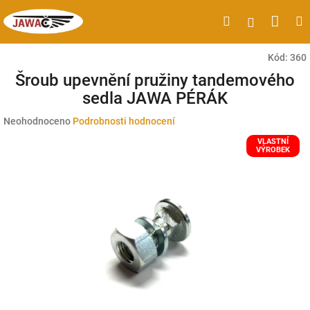
Přejít
Náku
Hledat
M
Přihlášen
na
obsah
koší
Kód:
360
Šroub upevnění pružiny tandemového
sedla JAWA PÉRÁK
Průměrné
Neohodnoceno
Podrobnosti hodnocení
hodnocení
VLASTNÍ
produktu
VÝROBEK
je
0,0
z
5
hvězdiček.