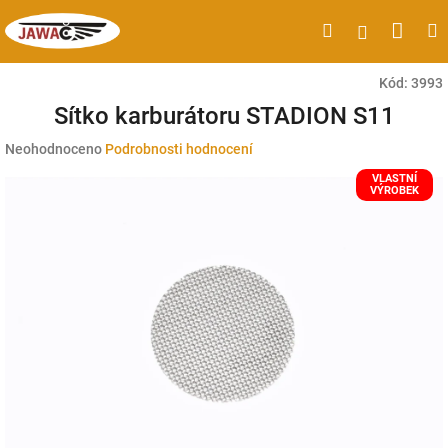
Přejít
Náku
Hledat
M
Přihlášen
na
obsah
koší
Kód:
3993
Sítko karburátoru STADION S11
Průměrné
Neohodnoceno
Podrobnosti hodnocení
hodnocení
VLASTNÍ
produktu
VÝROBEK
je
0,0
z
5
hvězdiček.