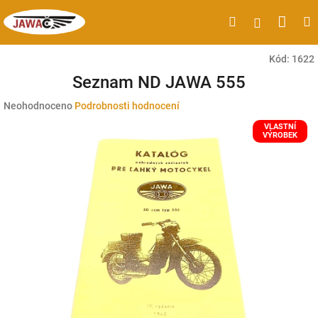
Přejít
Náku
Hledat
M
Přihlášen
na
obsah
koší
Kód:
1622
Seznam ND JAWA 555
Průměrné
Neohodnoceno
Podrobnosti hodnocení
hodnocení
VLASTNÍ
produktu
VÝROBEK
je
0,0
z
5
hvězdiček.