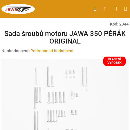
Přejít
Náku
Hledat
M
Přihlášen
na
obsah
koší
Kód:
2344
Sada šroubů motoru JAWA 350 PÉRÁK
ORIGINAL
Průměrné
Neohodnoceno
Podrobnosti hodnocení
hodnocení
VLASTNÍ
produktu
VÝROBEK
je
0,0
z
5
hvězdiček.