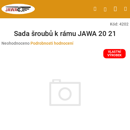
Přejít
Náku
Hledat
M
Přihlášen
na
obsah
koší
Kód:
4202
Sada šroubů k rámu JAWA 20 21
Průměrné
Neohodnoceno
Podrobnosti hodnocení
hodnocení
VLASTNÍ
produktu
VÝROBEK
je
0,0
z
5
hvězdiček.