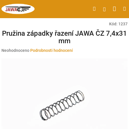
Přejít
Náku
Hledat
M
Přihlášen
na
obsah
koší
Kód:
1237
Pružina západky řazení JAWA ČZ 7,4x31
mm
Průměrné
Neohodnoceno
Podrobnosti hodnocení
hodnocení
produktu
je
0,0
z
5
hvězdiček.