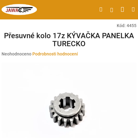
Přejít
Náku
Hledat
M
Přihlášen
na
obsah
koší
Kód:
4455
Přesuvné kolo 17z KÝVAČKA PANELKA
TURECKO
Průměrné
Neohodnoceno
Podrobnosti hodnocení
hodnocení
produktu
je
0,0
z
5
hvězdiček.