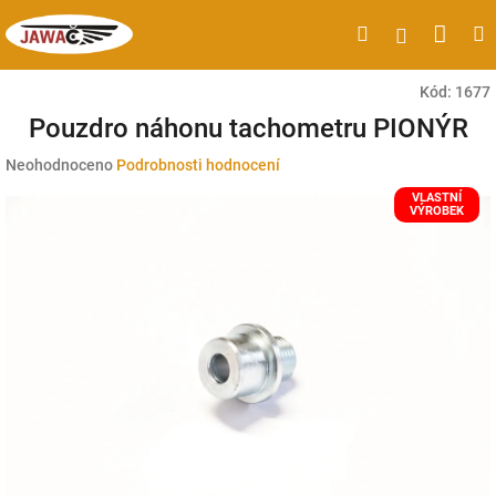
Přejít
Náku
Hledat
M
Přihlášen
na
obsah
koší
Kód:
1677
Pouzdro náhonu tachometru PIONÝR
Průměrné
Neohodnoceno
Podrobnosti hodnocení
hodnocení
VLASTNÍ
produktu
VÝROBEK
je
0,0
z
5
hvězdiček.