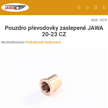
Přejít
Náku
Hledat
M
Přihlášen
na
obsah
koší
Kód:
1573
Pouzdro převodovky zaslepené JAWA
20-23 CZ
Průměrné
Neohodnoceno
Podrobnosti hodnocení
hodnocení
produktu
je
0,0
z
5
hvězdiček.