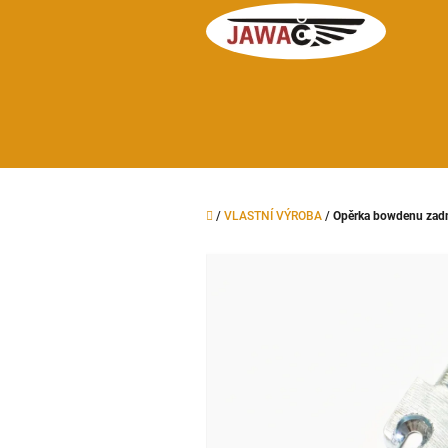
Přejít
na
obsah
Domů
/
VLASTNÍ VÝROBA
/
Opěrka bowdenu zadn