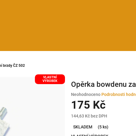
í brzdy ČZ 502
VLASTNÍ
VÝROBEK
Opěrka bowdenu za
Průměrné
Neohodnoceno
Podrobnosti hodn
hodnocení
175 Kč
produktu
je
144,63 Kč bez DPH
0,0
Měrná
z
SKLADEM
(5 ks)
cena:
5