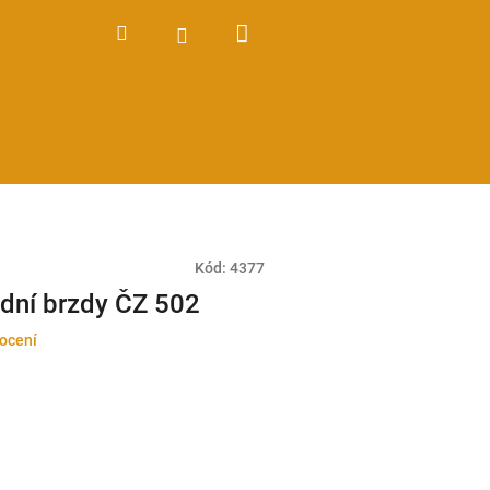
Nákupní
Hledat
Přihlášení
košík
Kód:
4377
dní brzdy ČZ 502
ocení