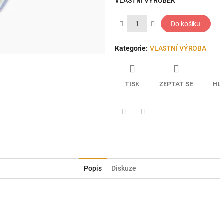
VLASTNÍ VÝROBEK
hvězdiček.
Do košíku
Kategorie
:
VLASTNÍ VÝROBA
TISK
ZEPTAT SE
H
Twitter
Facebook
Popis
Diskuze