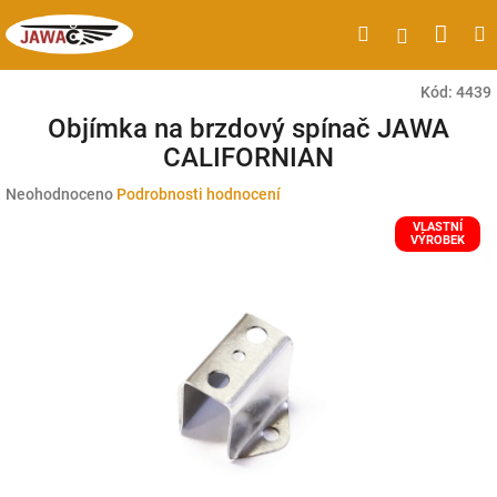
Přejít
Náku
Hledat
M
Přihlášen
na
obsah
koší
Kód:
4439
Objímka na brzdový spínač JAWA
CALIFORNIAN
Průměrné
Neohodnoceno
Podrobnosti hodnocení
hodnocení
VLASTNÍ
produktu
VÝROBEK
je
0,0
z
5
hvězdiček.