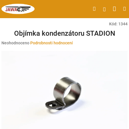
Přejít
Náku
Hledat
M
Přihlášen
na
obsah
koší
Kód:
1344
Objímka kondenzátoru STADION
Průměrné
Neohodnoceno
Podrobnosti hodnocení
hodnocení
produktu
je
0,0
z
5
hvězdiček.