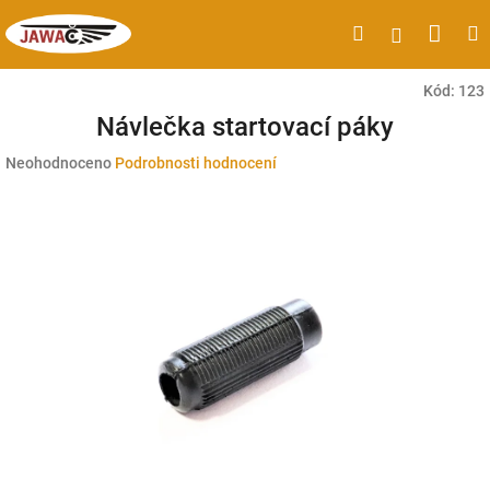
Přejít
Náku
Hledat
M
Přihlášen
na
obsah
koší
Kód:
123
Návlečka startovací páky
Průměrné
Neohodnoceno
Podrobnosti hodnocení
hodnocení
produktu
je
0,0
z
5
hvězdiček.