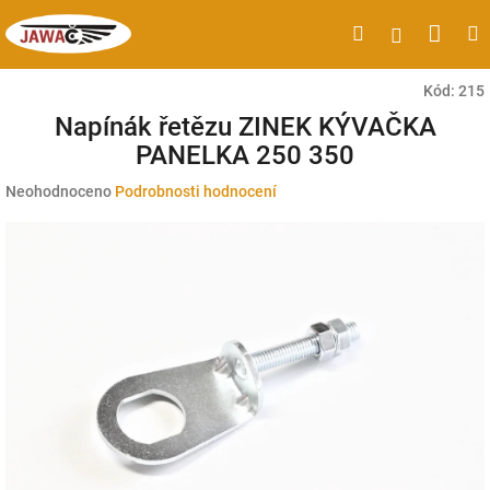
Přejít
Náku
Hledat
M
Přihlášen
na
obsah
koší
Kód:
215
Napínák řetězu ZINEK KÝVAČKA
PANELKA 250 350
Průměrné
Neohodnoceno
Podrobnosti hodnocení
hodnocení
produktu
je
0,0
z
5
hvězdiček.