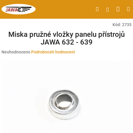
Přejít
Náku
Hledat
M
Přihlášen
na
obsah
koší
Kód:
2735
Miska pružné vložky panelu přístrojů
JAWA 632 - 639
Průměrné
Neohodnoceno
Podrobnosti hodnocení
hodnocení
produktu
je
0,0
z
5
hvězdiček.