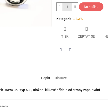
hvězdiček.
Do košíku
Kategorie
:
JAWA
TISK
ZEPTAT SE
H
Twitter
Facebook
Popis
Diskuze
h JAWA 350 typ 638, uložení klikové hřídele od strany zapalování.
razena.