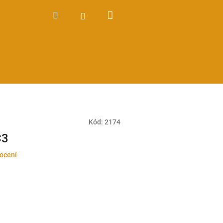
Nákupní
Hledat
Přihlášení
košík
Kód:
2174
C3
ocení