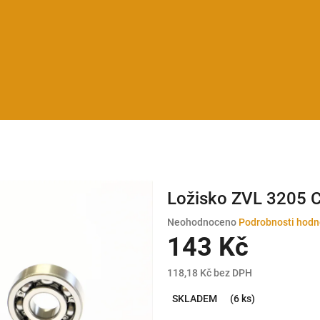
Ložisko ZVL 3205 
Průměrné
Neohodnoceno
Podrobnosti hodn
hodnocení
143 Kč
produktu
je
118,18 Kč bez DPH
0,0
Měrná
z
SKLADEM
(6 ks)
cena:
5