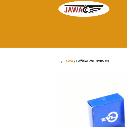
Přejít
na
obsah
Domů
/
JAWA
/
Ložisko ZVL 3205 C3