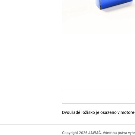
Dvouřadé ložisko je osazeno v motorec
Z
á
Copyright 2026
JAWAČ
. Všechna práva vyh