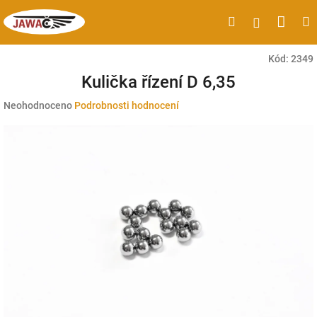
Přejít
Náku
Hledat
M
Přihlášen
na
obsah
koší
Kód:
2349
Kulička řízení D 6,35
Průměrné
Neohodnoceno
Podrobnosti hodnocení
hodnocení
produktu
je
0,0
z
5
hvězdiček.