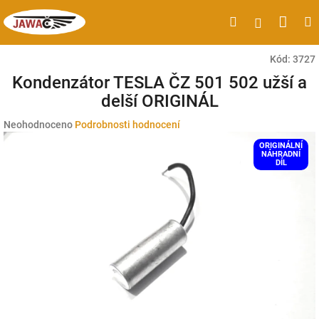
Přejít
Náku
Hledat
M
Přihlášen
na
obsah
koší
Kód:
3727
Kondenzátor TESLA ČZ 501 502 užší a
delší ORIGINÁL
Průměrné
Neohodnoceno
Podrobnosti hodnocení
hodnocení
ORIGINÁLNÍ
produktu
NÁHRADNÍ
DÍL
je
0,0
z
5
hvězdiček.