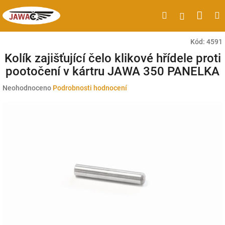
Přejít
Náku
Hledat
M
Přihlášen
na
obsah
koší
Kód:
4591
Kolík zajišťující čelo klikové hřídele proti
pootočení v kártru JAWA 350 PANELKA
Průměrné
Neohodnoceno
Podrobnosti hodnocení
hodnocení
produktu
je
0,0
z
5
hvězdiček.