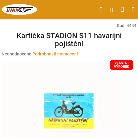
Přejít
Náku
Hledat
M
Přihlášen
na
obsah
koší
Kód:
4444
Kartička STADION S11 havarijní
pojištění
Průměrné
Neohodnoceno
Podrobnosti hodnocení
hodnocení
VLASTNÍ
produktu
VÝROBEK
je
0,0
z
5
hvězdiček.