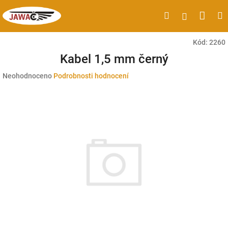
Přejít
Náku
Hledat
M
Přihlášen
na
obsah
koší
Kód:
2260
Kabel 1,5 mm černý
Průměrné
Neohodnoceno
Podrobnosti hodnocení
hodnocení
produktu
je
0,0
z
5
hvězdiček.