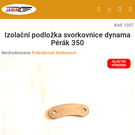
Přejít
Náku
Hledat
M
Přihlášen
na
obsah
koší
Kód:
1207
Izolační podložka svorkovnice dynama
Pérák 350
Průměrné
Neohodnoceno
Podrobnosti hodnocení
hodnocení
VLASTNÍ
produktu
VÝROBEK
je
0,0
z
5
hvězdiček.