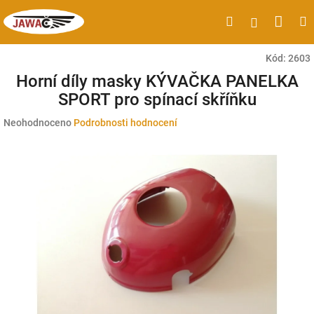
Přejít
Náku
Hledat
M
Přihlášen
na
obsah
koší
Kód:
2603
Horní díly masky KÝVAČKA PANELKA
SPORT pro spínací skříňku
Průměrné
Neohodnoceno
Podrobnosti hodnocení
hodnocení
produktu
je
0,0
z
5
hvězdiček.