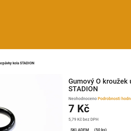
ucpávky kola STADION
Gumový O kroužek 
STADION
Průměrné
Neohodnoceno
Podrobnosti hodn
hodnocení
7 Kč
produktu
je
5,79 Kč bez DPH
0,0
Měrná
z
SKLADEM
(50 ks)
cena: