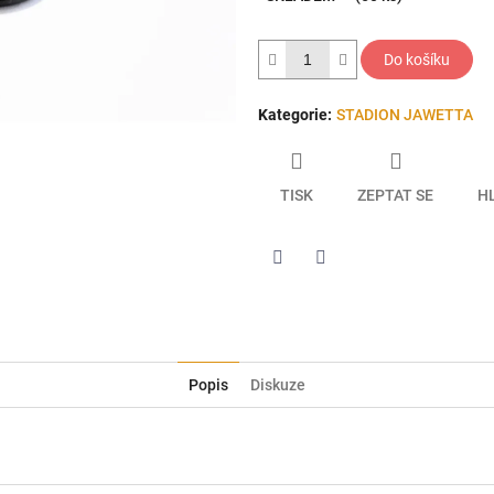
5
hvězdiček.
Do košíku
Kategorie
:
STADION JAWETTA
TISK
ZEPTAT SE
H
Twitter
Facebook
Popis
Diskuze