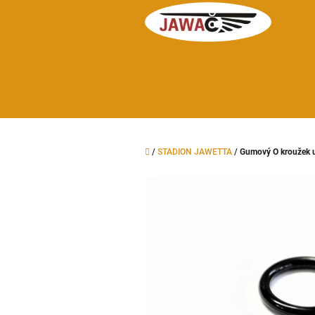
Přejít
na
obsah
Domů
/
STADION JAWETTA
/
Gumový O kroužek 