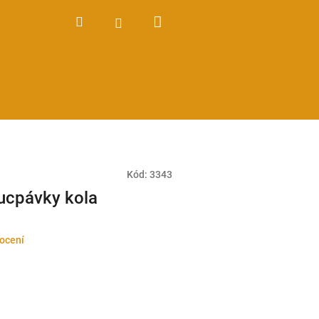
Nákupní
Hledat
Přihlášení
košík
Kód:
3343
ucpávky kola
ocení