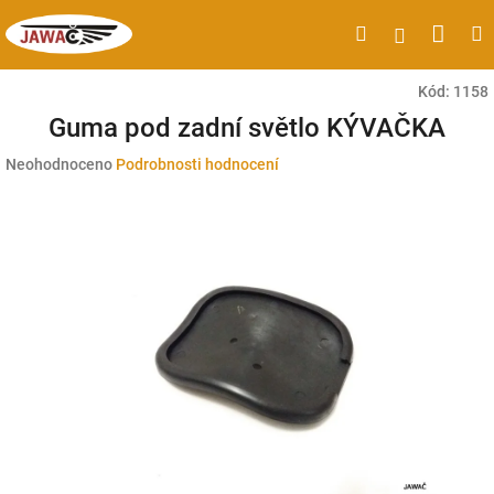
Přejít
Náku
Hledat
M
Přihlášen
na
obsah
koší
Kód:
1158
Guma pod zadní světlo KÝVAČKA
Průměrné
Neohodnoceno
Podrobnosti hodnocení
hodnocení
produktu
je
0,0
z
5
hvězdiček.