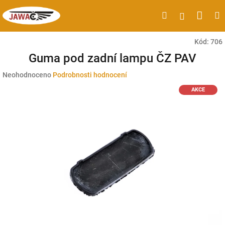
Přejít
Náku
Hledat
M
Přihlášen
na
obsah
koší
Kód:
706
Guma pod zadní lampu ČZ PAV
Průměrné
Neohodnoceno
Podrobnosti hodnocení
hodnocení
AKCE
produktu
je
0,0
z
5
hvězdiček.