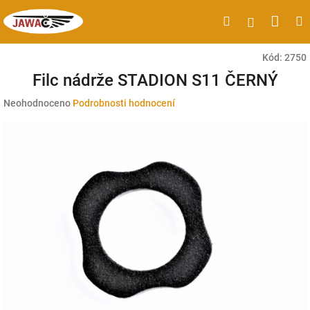
Přejít
Náku
Hledat
M
Přihlášen
na
obsah
koší
Kód:
2750
Filc nádrže STADION S11 ČERNÝ
Průměrné
Neohodnoceno
Podrobnosti hodnocení
hodnocení
produktu
je
0,0
z
5
hvězdiček.