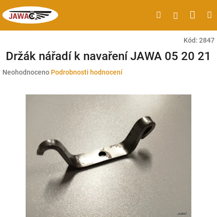
Přejít
Náku
Hledat
M
Přihlášen
na
obsah
koší
Kód:
2847
Držák nářadí k navaření JAWA 05 20 21
Průměrné
Neohodnoceno
Podrobnosti hodnocení
hodnocení
produktu
je
0,0
z
5
hvězdiček.