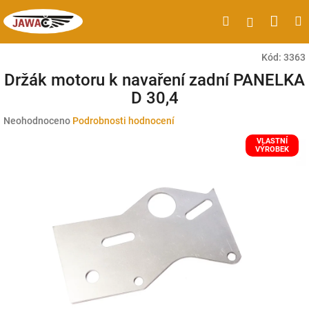
Přejít
Náku
Hledat
M
Přihlášen
na
obsah
koší
Kód:
3363
Držák motoru k navaření zadní PANELKA
D 30,4
Průměrné
Neohodnoceno
Podrobnosti hodnocení
hodnocení
VLASTNÍ
produktu
VÝROBEK
je
0,0
z
5
hvězdiček.