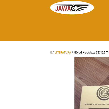
Přejít
na
obsah
Domů
/
LITERATURA
/
Návod k obsluze ČZ 125 T