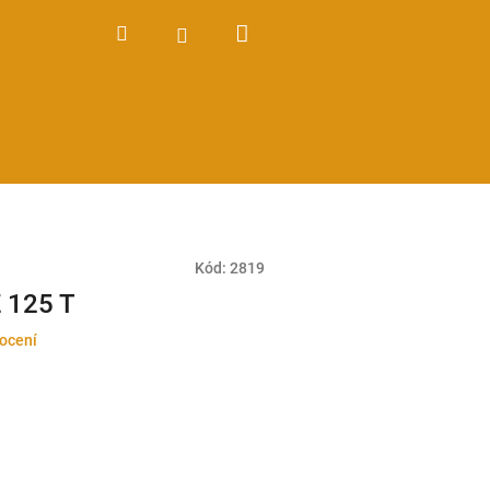
Nákupní
Hledat
Přihlášení
košík
Kód:
2819
 125 T
ocení