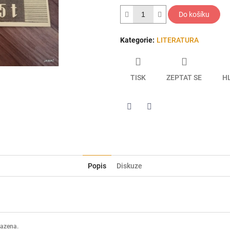
hvězdiček.
Do košíku
Kategorie
:
LITERATURA
TISK
ZEPTAT SE
H
Twitter
Facebook
Popis
Diskuze
razena.