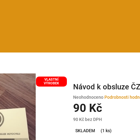
VLASTNÍ
VÝROBEK
Návod k obsluze ČZ
Průměrné
Neohodnoceno
Podrobnosti hodn
hodnocení
90 Kč
produktu
je
90 Kč bez DPH
0,0
Měrná
z
SKLADEM
(1 ks)
cena:
5