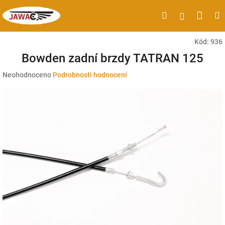
Přejít
Náku
Hledat
M
Přihlášen
na
obsah
koší
Kód:
936
Bowden zadní brzdy TATRAN 125
Průměrné
Neohodnoceno
Podrobnosti hodnocení
hodnocení
produktu
je
0,0
z
5
hvězdiček.