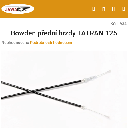
Přejít
Náku
Hledat
M
Přihlášen
na
obsah
koší
Kód:
934
Bowden přední brzdy TATRAN 125
Průměrné
Neohodnoceno
Podrobnosti hodnocení
hodnocení
produktu
je
0,0
z
5
hvězdiček.